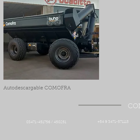
Autodescargable COMOFRA
CO
+54 9 3471-571115
03471-451756 / 450251